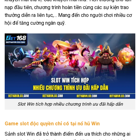
nạp đầu tiên, chương trình hoàn tiền cùng các sự kiện trao
thưởng diễn ra liên tục,… Mang đến cho người chơi nhiều cơ
hội để tăng cường ngân quỹ.
Slot Win tích hợp nhiều chương trình ưu đãi hấp dẫn
Game slot độc quyền chỉ có tại nổ hũ Win
Sảnh slot Win đã trở thành điểm đến ưa thích cho những ai