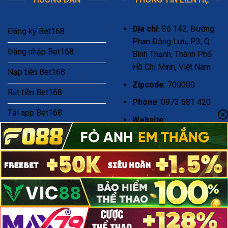
Địa chỉ
: Số 142, Đường
Đăng ký Bet168
Phan Đăng Lưu, P.3, Q.
Đăng nhập Bet168
Bình Thạnh, Thành Phố
Hồ Chí Minh, Việt Nam
Nạp tiền Bet168
Zipcode
: 700000
Rút tiền Bet168
Phone
: 0973 581 420
Tải app Bet168
Website
:
https://bet168vn.co.com/
Email
:
bet168co.com@gmail.com
Copyright 2026 ©
BET168