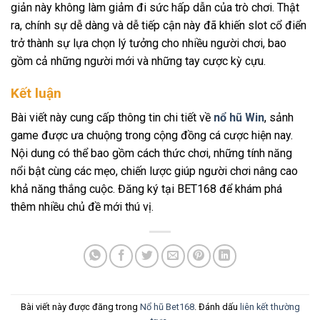
giản này không làm giảm đi sức hấp dẫn của trò chơi. Thật
ra, chính sự dễ dàng và dễ tiếp cận này đã khiến slot cổ điển
trở thành sự lựa chọn lý tưởng cho nhiều người chơi, bao
gồm cả những người mới và những tay cược kỳ cựu.
Kết luận
Bài viết này cung cấp thông tin chi tiết về
nổ hũ Win
, sảnh
game được ưa chuộng trong cộng đồng cá cược hiện nay.
Nội dung có thể bao gồm cách thức chơi, những tính năng
nổi bật cùng các mẹo, chiến lược giúp người chơi nâng cao
khả năng thắng cuộc. Đăng ký tại BET168 để khám phá
thêm nhiều chủ đề mới thú vị.
Bài viết này được đăng trong
Nổ hũ Bet168
. Đánh dấu
liên kết thường