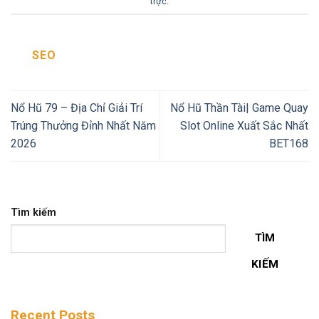
trực
.
SEO
Nổ Hũ 79 – Địa Chỉ Giải Trí
Nổ Hũ Thần Tài| Game Quay
Trúng Thưởng Đỉnh Nhất Năm
Slot Online Xuất Sắc Nhất
2026
BET168
Tìm kiếm
TÌM
KIẾM
Recent Posts