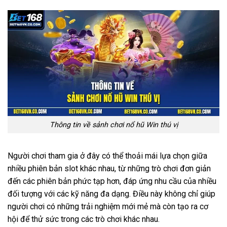
Thông tin về sảnh chơi nổ hũ Win thú vị
Người chơi tham gia ở đây có thể thoải mái lựa chọn giữa
nhiều phiên bản slot khác nhau, từ những trò chơi đơn giản
đến các phiên bản phức tạp hơn, đáp ứng nhu cầu của nhiều
đối tượng với các kỹ năng đa dạng. Điều này không chỉ giúp
người chơi có những trải nghiệm mới mẻ mà còn tạo ra cơ
hội để thử sức trong các trò chơi khác nhau.