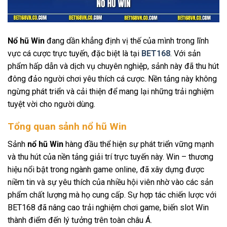
Nổ hũ Win
đang dần khẳng định vị thế của mình trong lĩnh
vực cá cược trực tuyến, đặc biệt là tại
BET168
. Với sản
phẩm hấp dẫn và dịch vụ chuyên nghiệp, sảnh này đã thu hút
đông đảo người chơi yêu thích cá cược. Nền tảng này không
ngừng phát triển và cải thiện để mang lại những trải nghiệm
tuyệt vời cho người dùng.
Tổng quan sảnh nổ hũ Win
Sảnh
nổ hũ Win
hàng đầu thể hiện sự phát triển vững mạnh
và thu hút của nền tảng giải trí trực tuyến này. Win – thương
hiệu nổi bật trong ngành game online, đã xây dựng được
niềm tin và sự yêu thích của nhiều hội viên nhờ vào các sản
phẩm chất lượng mà họ cung cấp. Sự hợp tác chiến lược với
BET168 đã nâng cao trải nghiệm chơi game, biến slot Win
thành điểm đến lý tưởng trên toàn châu Á.